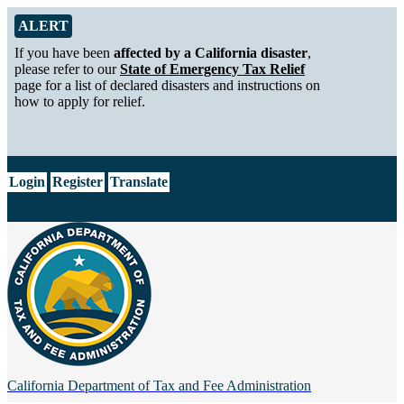
Skip to Main Content
Alert from California Department of Tax and Fee Administration
ALERT
If you have been
affected by a California disaster
,
please refer to our
State of Emergency Tax Relief
page for a list of declared disasters and instructions on
how to apply for relief.
CA.gov
Login
Register
Translate
California Department of
Tax and Fee Administration