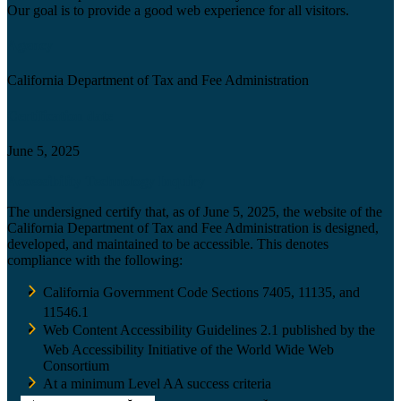
Our goal is to provide a good web experience for all visitors.
Agency
California Department of Tax and Fee Administration
Certification date
June 5, 2025
Accessibility Technology Inquiry
The undersigned certify that, as of June 5, 2025, the website of the
California Department of Tax and Fee Administration is designed,
developed, and maintained to be accessible. This denotes
compliance with the following:
California Government Code Sections 7405, 11135, and
11546.1
Web Content Accessibility Guidelines 2.1 published by the
Web Accessibility Initiative of the World Wide Web
Consortium
At a minimum Level AA success criteria