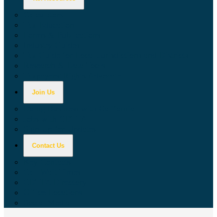
Calculators
Tax Education
Forms & Publications
Industry Guides
Tax Guide for Local Jurisdictions and Districts
Research & Data Tools
Taxpayers' Rights Advocate
Join Us
Doing Business with California
Jobs with CDTFA
Sign Up for Updates
Contact Us
Key Contacts
Call Wait Times
CDTFA Directory
Office Locations
Social Media