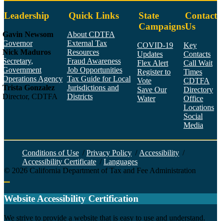
Leadership
Quick Links
State
Contact
Campaigns
Us
Gavin Newsom
About CDTFA
Governor
External Tax
COVID-19
Key
Nick Maduros
Resources
Updates
Contacts
Secretary,
Fraud Awareness
Flex Alert
Call Wait
Government
Job Opportunities
Register to
Times
Operations Agency
Tax Guide for Local
Vote
CDTFA
Trista Gonzalez
Jurisdictions and
Save Our
Directory
Director, CDTFA
Districts
Water
Office
Locations
Social
Media
Face
Twitt
YouT
Linke
Insta
Conditions of Use
/
Privacy Policy
/
Accessibility
/
Accessibility Certificate
/
Languages
©
2026
California Department of Tax and Fee Administration
Back to top
Website Accessibility Certification
C
We strive to provide a website that is easy to use and understand.