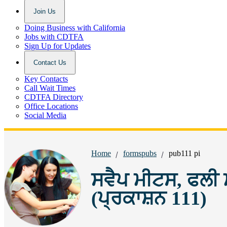
Join Us
Doing Business with California
Jobs with CDTFA
Sign Up for Updates
Contact Us
Key Contacts
Call Wait Times
CDTFA Directory
Office Locations
Social Media
Breadcrumbs:
Home
formspubs
pub111 pi
ਸਵੈਪ ਮੀਟਸ, ਫਲੀ 
(ਪ੍ਰਕਾਸ਼ਨ 111)