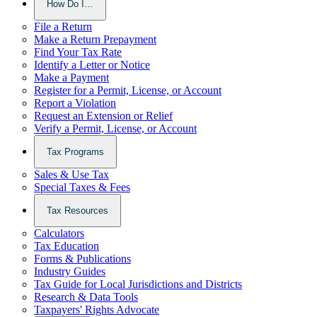
How Do I…
File a Return
Make a Return Prepayment
Find Your Tax Rate
Identify a Letter or Notice
Make a Payment
Register for a Permit, License, or Account
Report a Violation
Request an Extension or Relief
Verify a Permit, License, or Account
Tax Programs
Sales & Use Tax
Special Taxes & Fees
Tax Resources
Calculators
Tax Education
Forms & Publications
Industry Guides
Tax Guide for Local Jurisdictions and Districts
Research & Data Tools
Taxpayers' Rights Advocate