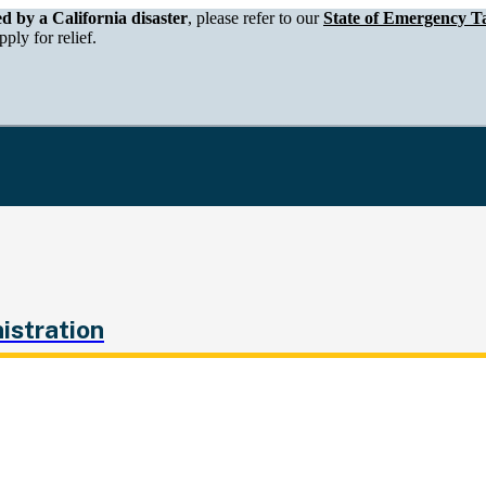
epartment of Tax and Fee Administration
ed by a California disaster
, please refer to our
State of Emergency Ta
ply for relief.
istration