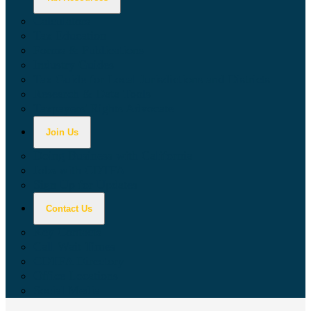
Calculators
Tax Education
Forms & Publications
Industry Guides
Tax Guide for Local Jurisdictions and Districts
Research & Data Tools
Taxpayers' Rights Advocate
Join Us
Doing Business with California
Jobs with CDTFA
Sign Up for Updates
Contact Us
Key Contacts
Call Wait Times
CDTFA Directory
Office Locations
Social Media