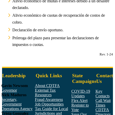
Alivio económico de multas e intereses debido a un desastre
declarado.
Alivio económico de cuotas de recuperación de costos de
cobro.
Declaración de envío oportuno.
Prórroga del plazo para presentar las declaraciones de
impuestos o cuotas.
Rev. 1-24
Leadership
Quick Links
State
Contact
Campaigns
Us
Gavin Newsom
About CDTFA
Governor
External Tax
COVID-19
Key
Nick Maduros
Resources
Updates
Contacts
Secretary,
Fraud Awareness
Flex Alert
Call Wait
Government
Job Opportunities
Register to
Times
Operations Agency
Tax Guide for Local
Vote
CDTFA
Trista Gonzalez
Jurisdictions and
Save Our
Directory