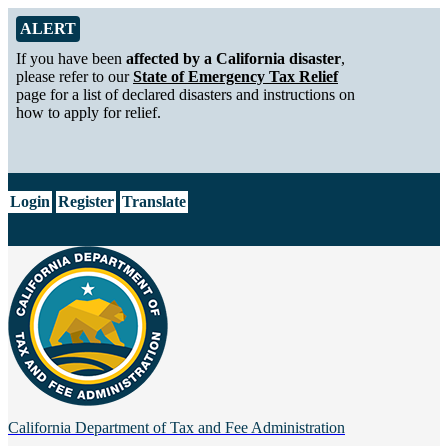
Skip to Main Content
Alert from California Department of Tax and Fee Administration
ALERT
If you have been
affected by a California disaster
,
please refer to our
State of Emergency Tax Relief
page for a list of declared disasters and instructions on
how to apply for relief.
CA.gov
Login
Register
Translate
California Department of
Tax and Fee Administration