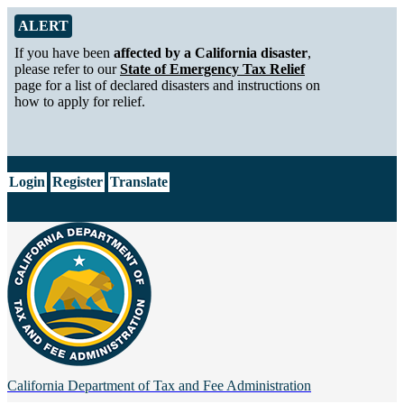
Skip to Main Content
Alert from California Department of Tax and Fee Administration
ALERT
If you have been
affected by a California disaster
,
please refer to our
State of Emergency Tax Relief
page for a list of declared disasters and instructions on
how to apply for relief.
CA.gov
Login
Register
Translate
California Department of
Tax and Fee Administration