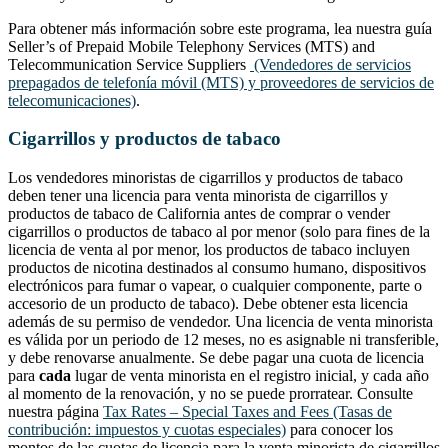
Para obtener más información sobre este programa, lea nuestra guía
Seller’s of Prepaid Mobile Telephony Services (MTS) and
Telecommunication Service Suppliers
(Vendedores de servicios
prepagados de telefonía móvil (MTS) y proveedores de servicios de
telecomunicaciones)
.
Cigarrillos y productos de tabaco
Los vendedores minoristas de cigarrillos y productos de tabaco
deben tener una licencia para venta minorista de cigarrillos y
productos de tabaco de California antes de comprar o vender
cigarrillos o productos de tabaco al por menor (solo para fines de la
licencia de venta al por menor, los productos de tabaco incluyen
productos de nicotina destinados al consumo humano, dispositivos
electrónicos para fumar o vapear, o cualquier componente, parte o
accesorio de un producto de tabaco). Debe obtener esta licencia
además de su permiso de vendedor. Una licencia de venta minorista
es válida por un periodo de 12 meses, no es asignable ni transferible,
y debe renovarse anualmente. Se debe pagar una cuota de licencia
para
cada
lugar de venta minorista en el registro inicial, y cada año
al momento de la renovación, y no se puede prorratear. Consulte
nuestra página
Tax Rates – Special Taxes and Fees (Tasas de
contribución: impuestos y cuotas especiales)
para conocer los
montos de las cuotas de licencia para la venta minorista de cigarrillos