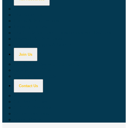
Calculators
Tax Education
Forms & Publications
Industry Guides
Tax Guide for Local Jurisdictions and Districts
Research & Data Tools
Taxpayers' Rights Advocate
Join Us
Doing Business with California
Jobs with CDTFA
Sign Up for Updates
Contact Us
Key Contacts
Call Wait Times
CDTFA Directory
Office Locations
Social Media