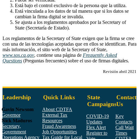
Está bajo el control exclusivo de la persona que la utiliza.
Está vinculada a los datos de tal manera que si los datos se
cambian la firma digital se invalida.
Se ajusta a los reglamentos aprobados por la Secretary of
State (Secretaría de Estado).
Los reglamentos de la Secretary of State exigen que la firma se cree
con una de las tecnologías aceptadas que en ellos se identifican. Para
más información, el sitio web de la Secretary of State,
www.sos.ca.gov
, contiene una página de
Frequently Asked
Questions
(Preguntas frecuentes) sobre el uso de firmas digitales.
Revisión abril 2021
Leadership
Quick Links
State
Contact
Campaigns
Us
Gavin Newsom
About CDTFA
Governor
External Tax
COVID-19
Key
Nick Maduros
Resources
Updates
Contacts
Secretary,
Fraud Awareness
Flex Alert
Call Wait
Government
Job Opportunities
Register to
Times
Operations Agency
Tax Guide for Local
Vote
CDTFA