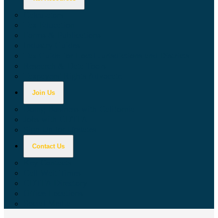
Calculators
Tax Education
Forms & Publications
Industry Guides
Tax Guide for Local Jurisdictions and Districts
Research & Data Tools
Taxpayers' Rights Advocate
Join Us
Doing Business with California
Jobs with CDTFA
Sign Up for Updates
Contact Us
Key Contacts
Call Wait Times
CDTFA Directory
Office Locations
Social Media