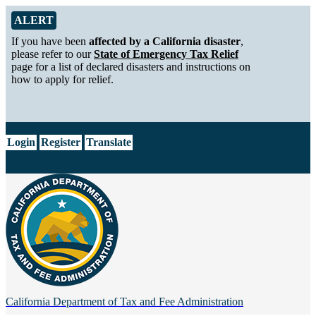
Skip to Main Content
Alert from California Department of Tax and Fee Administration
ALERT
If you have been
affected by a California disaster
,
please refer to our
State of Emergency Tax Relief
page for a list of declared disasters and instructions on
how to apply for relief.
CA.gov
Login
Register
Translate
California Department of
Tax and Fee Administration