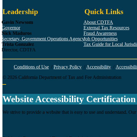
Leadership
Quick Links
Gavin Newsom
About CDTFA
Governor
External Tax Resources
Nick Maduros
Fraud Awareness
Secretary, Government Operations Agency
Job Opportunities
Trista Gonzalez
Tax Guide for Local Jurisdic
Director, CDTFA
Conditions of Use
/
Privacy Policy
/
Accessibility
/
Accessibili
©
2026
California Department of Tax and Fee Administration
Back to top
Website Accessibility Certification
We strive to provide a website that is easy to use and understand. Our 
Agency