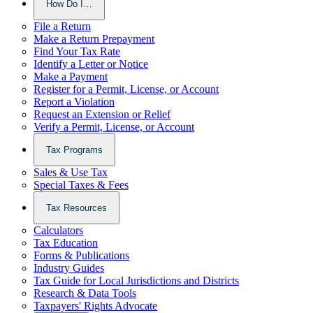
How Do I…
File a Return
Make a Return Prepayment
Find Your Tax Rate
Identify a Letter or Notice
Make a Payment
Register for a Permit, License, or Account
Report a Violation
Request an Extension or Relief
Verify a Permit, License, or Account
Tax Programs
Sales & Use Tax
Special Taxes & Fees
Tax Resources
Calculators
Tax Education
Forms & Publications
Industry Guides
Tax Guide for Local Jurisdictions and Districts
Research & Data Tools
Taxpayers' Rights Advocate