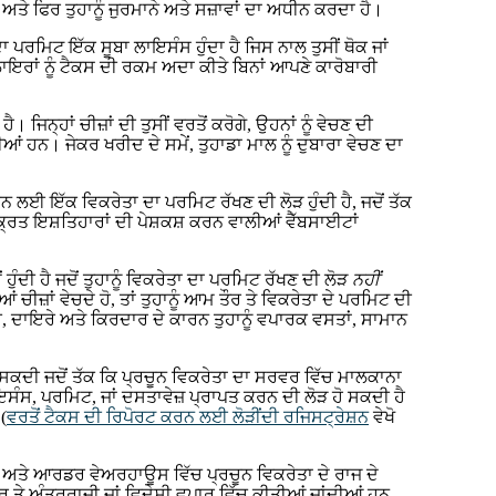
 ਅਤੇ ਫਿਰ ਤੁਹਾਨੂੰ ਜੁਰਮਾਨੇ ਅਤੇ ਸਜ਼ਾਵਾਂ ਦਾ ਅਧੀਨ ਕਰਦਾ ਹੈ।
 ਪਰਮਿਟ ਇੱਕ ਸੂਬਾ ਲਾਇਸੰਸ ਹੁੰਦਾ ਹੈ ਜਿਸ ਨਾਲ ਤੁਸੀਂ ਥੋਕ ਜਾਂ
ਾਇਰਾਂ ਨੂੰ ਟੈਕਸ ਦੀ ਰਕਮ ਅਦਾ ਕੀਤੇ ਬਿਨਾਂ ਆਪਣੇ ਕਾਰੋਬਾਰੀ
ਨ੍ਹਾਂ ਚੀਜ਼ਾਂ ਦੀ ਤੁਸੀਂ ਵਰਤੋਂ ਕਰੋਗੇ, ਉਹਨਾਂ ਨੂੰ ਵੇਚਣ ਦੀ
ਆਂ ਹਨ। ਜੇਕਰ ਖਰੀਦ ਦੇ ਸਮੇਂ, ਤੁਹਾਡਾ ਮਾਲ ਨੂੰ ਦੁਬਾਰਾ ਵੇਚਣ ਦਾ
ਰਨ ਲਈ ਇੱਕ ਵਿਕਰੇਤਾ ਦਾ ਪਰਮਿਟ ਰੱਖਣ ਦੀ ਲੋੜ ਹੁੰਦੀ ਹੈ, ਜਦੋਂ ਤੱਕ
੍ਰਿਤ ਇਸ਼ਤਿਹਾਰਾਂ ਦੀ ਪੇਸ਼ਕਸ਼ ਕਰਨ ਵਾਲੀਆਂ ਵੈੱਬਸਾਈਟਾਂ
 ਹੁੰਦੀ ਹੈ ਜਦੋਂ ਤੁਹਾਨੂੰ ਵਿਕਰੇਤਾ ਦਾ ਪਰਮਿਟ ਰੱਖਣ ਦੀ ਲੋੜ
ਨਹੀਂ
 ਚੀਜ਼ਾਂ ਵੇਚਦੇ ਹੋ, ਤਾਂ ਤੁਹਾਨੂੰ ਆਮ ਤੌਰ ਤੇ ਵਿਕਰੇਤਾ ਦੇ ਪਰਮਿਟ ਦੀ
ਿਣਤੀ, ਦਾਇਰੇ ਅਤੇ ਕਿਰਦਾਰ ਦੇ ਕਾਰਨ ਤੁਹਾਨੂੰ ਵਪਾਰਕ ਵਸਤਾਂ, ਸਾਮਾਨ
ੋ ਸਕਦੀ ਜਦੋਂ ਤੱਕ ਕਿ ਪ੍ਰਚੂਨ ਵਿਕਰੇਤਾ ਦਾ ਸਰਵਰ ਵਿੱਚ ਮਾਲਕਾਨਾ
ੰਸ, ਪਰਮਿਟ, ਜਾਂ ਦਸਤਾਵੇਜ਼ ਪ੍ਰਾਪਤ ਕਰਨ ਦੀ ਲੋੜ ਹੋ ਸਕਦੀ ਹੈ
(
ਵਰਤੋਂ ਟੈਕਸ ਦੀ ਰਿਪੋਰਟ ਕਰਨ ਲਈ ਲੋੜੀਂਦੀ ਰਜਿਸਟ੍ਰੇਸ਼ਨ
ਵੇਖੋ
 ਹੈ, ਅਤੇ ਆਰਡਰ ਵੇਅਰਹਾਊਸ ਵਿੱਚ ਪ੍ਰਚੂਨ ਵਿਕਰੇਤਾ ਦੇ ਰਾਜ ਦੇ
 ਤੇ ਅੰਤਰਰਾਜੀ ਜਾਂ ਵਿਦੇਸ਼ੀ ਵਪਾਰ ਵਿੱਚ ਕੀਤੀਆਂ ਜਾਂਦੀਆਂ ਹਨ,