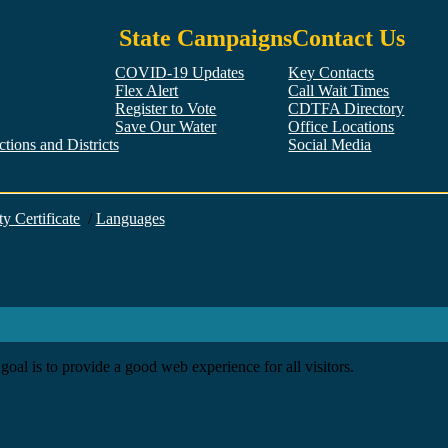
State Campaigns
Contact Us
COVID-19 Updates
Key Contacts
Flex Alert
Call Wait Times
Register to Vote
CDTFA Directory
Save Our Water
Office Locations
tions and Districts
Social Media
Facebook
Twitter
YouTube
LinkedIn
Instagram
ty Certificate
/
Languages
goal is to provide a good web experience for all visitors.