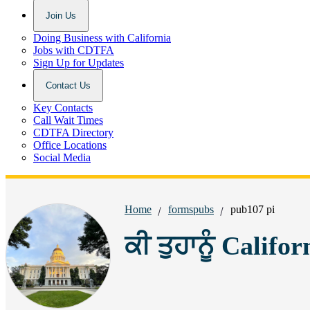
Join Us
Doing Business with California
Jobs with CDTFA
Sign Up for Updates
Contact Us
Key Contacts
Call Wait Times
CDTFA Directory
Office Locations
Social Media
Breadcrumbs:
Home
formspubs
pub107 pi
ਕੀ ਤੁਹਾਨੂੰ Califo