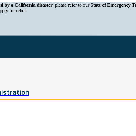
epartment of Tax and Fee Administration
ed by a California disaster
, please refer to our
State of Emergency Ta
ply for relief.
istration