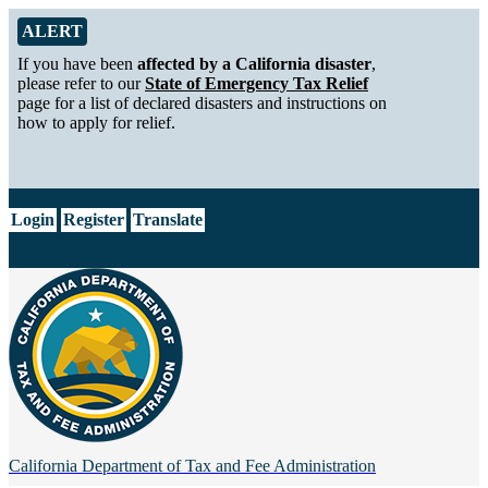
Skip to Main Content
Alert from California Department of Tax and Fee Administration
ALERT
If you have been
affected by a California disaster
,
please refer to our
State of Emergency Tax Relief
page for a list of declared disasters and instructions on
how to apply for relief.
CA.gov
Login
Register
Translate
California Department of
Tax and Fee Administration