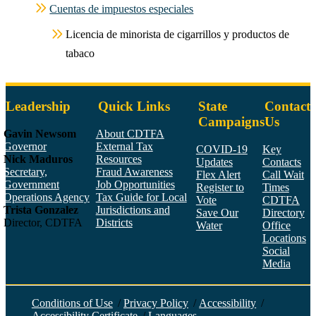
Cuentas de impuestos especiales
Licencia de minorista de cigarrillos y productos de
tabaco
Leadership
Quick Links
State
Contact
Campaigns
Us
Gavin Newsom
About CDTFA
Governor
External Tax
COVID-19
Key
Nick Maduros
Resources
Updates
Contacts
Secretary,
Fraud Awareness
Flex Alert
Call Wait
Government
Job Opportunities
Register to
Times
Operations Agency
Tax Guide for Local
Vote
CDTFA
Trista Gonzalez
Jurisdictions and
Save Our
Directory
Director, CDTFA
Districts
Water
Office
Locations
Social
Media
Face
Twitt
YouT
Linke
Insta
Conditions of Use
/
Privacy Policy
/
Accessibility
/
Accessibility Certificate
/
Languages