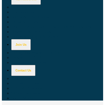
Calculators
Tax Education
Forms & Publications
Industry Guides
Tax Guide for Local Jurisdictions and Districts
Research & Data Tools
Taxpayers' Rights Advocate
Join Us
Doing Business with California
Jobs with CDTFA
Sign Up for Updates
Contact Us
Key Contacts
Call Wait Times
CDTFA Directory
Office Locations
Social Media