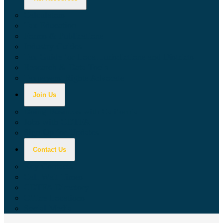
Calculators
Tax Education
Forms & Publications
Industry Guides
Tax Guide for Local Jurisdictions and Districts
Research & Data Tools
Taxpayers' Rights Advocate
Join Us
Doing Business with California
Jobs with CDTFA
Sign Up for Updates
Contact Us
Key Contacts
Call Wait Times
CDTFA Directory
Office Locations
Social Media