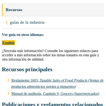
Recursos
Regresar a
guías de la industria
Ver guía en otros idiomas:
English
¿Necesita más información? Consulte los siguientes enlaces para
acceder a más información sobre los temas tratados en esta guía y
otra información de utilidad:
Recursos principales
Reglamento 1603,
Taxable Sales of Food Products (Ventas de
productos alimenticios sujetas a impuestos)
Manual de auditoría, Capítulo 9,
Grocers (Supermercados)
Publicaciones y reglamentos relacionados