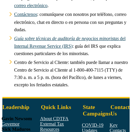
correo electrónico
.
Contáctenos
: comuníquese con nosotros por teléfono, correo
electrónico, chat en directo o en persona con sus preguntas y
dudas.
Guía sobre técnicas de auditoría de negocios minoristas
del
Internal Revenue Service (IRS)
: guía del IRS que explica
cuestiones particulares de los minoristas.
Centro de Servicio al Cliente: también puede llamar a nuestro
Centro de Servicio al Cliente al 1-800-400-7115 (TTY) de
7:30 a. m. a 5 p. m. (hora del Pacífico), de lunes a viernes,
excepto los feriados estatales.
Leadership
Quick Links
State
Contact
Campaigns
Us
Gavin Newsom
About CDTFA
Governor
External Tax
COVID-19
Key
Nick Maduros
Resources
Updates
Contacts