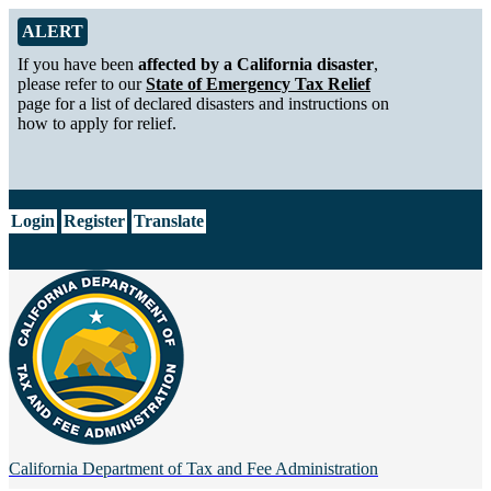
Skip to Main Content
Alert from California Department of Tax and Fee Administration
ALERT
If you have been
affected by a California disaster
,
please refer to our
State of Emergency Tax Relief
page for a list of declared disasters and instructions on
how to apply for relief.
CA.gov
Login
Register
Translate
California Department of
Tax and Fee Administration