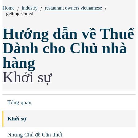
Breadcrumbs:
Home
industry
restaurant owners vietnamese
getting started
Hướng dẫn về Thuế
Dành cho Chủ nhà
hàng
Khởi sự
Tổng quan
Khởi sự
Những Chủ đề Cần thiết