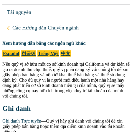
Tài nguyên
Trở lại
Xem hướng dẫn bằng các ngôn ngữ khác
Các Hướng dẫn Chuyên ngành
Xem hướng dẫn bằng các ngôn ngữ khác:
Español
한국어
Tiếng Việt
中文
Nếu quý vị sở hữu một cơ sở kinh doanh tại California và dự kiến sẽ
tạo ra doanh thu chịu thuế, quý vị phải đăng ký với chúng tôi để xin
giấy phép bán hàng và nộp tờ khai thuế bán hàng và thuế sử dụng
định kỳ. Cho dù quý vị là người mới điều hành một nhà hàng hay
đang phát triển cơ sở kinh doanh hiện tại của mình, quý vị sẽ thấy
những công cụ này hữu ích trong việc duy trì tài khoản của mình
với chúng tôi.
Ghi danh
Ghi danh Trực tuyến
—Quý vị hãy ghi danh với chúng tôi để xin
giấy phép bán hàng hoặc thêm địa điểm kinh doanh vào tài khoản
hiện có.