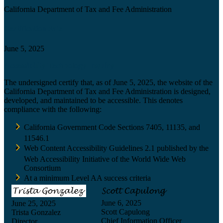
California Department of Tax and Fee Administration
Certification date
June 5, 2025
Accessibility Technology Inquiry
The undersigned certify that, as of June 5, 2025, the website of the
California Department of Tax and Fee Administration is designed,
developed, and maintained to be accessible. This denotes
compliance with the following:
California Government Code Sections 7405, 11135, and
11546.1
Web Content Accessibility Guidelines 2.1 published by the
Web Accessibility Initiative of the World Wide Web
Consortium
At a minimum Level AA success criteria
June 6, 2025
June 25, 2025
Scott Capulong
Trista Gonzalez
Chief Information Officer
Director