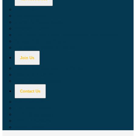
Calculators
Tax Education
Forms & Publications
Industry Guides
Tax Guide for Local Jurisdictions and Districts
Research & Data Tools
Taxpayers' Rights Advocate
Join Us
Doing Business with California
Jobs with CDTFA
Sign Up for Updates
Contact Us
Key Contacts
Call Wait Times
CDTFA Directory
Office Locations
Social Media