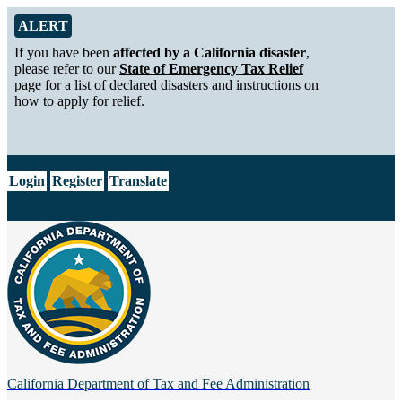
Skip to Main Content
Alert from California Department of Tax and Fee Administration
ALERT
If you have been
affected by a California disaster
,
please refer to our
State of Emergency Tax Relief
page for a list of declared disasters and instructions on
how to apply for relief.
CA.gov
Login
Register
Translate
California Department of
Tax and Fee Administration