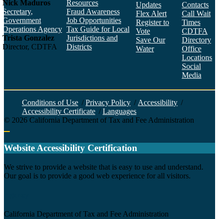
Nick Maduros
Resources
Updates
Contacts
Secretary,
Fraud Awareness
Flex Alert
Call Wait
Government
Job Opportunities
Register to
Times
Operations Agency
Tax Guide for Local
Vote
CDTFA
Trista Gonzalez
Jurisdictions and
Save Our
Directory
Director, CDTFA
Districts
Water
Office
Locations
Social
Media
Face
Twitt
YouT
Linke
Insta
Conditions of Use
/
Privacy Policy
/
Accessibility
/
Accessibility Certificate
/
Languages
©
2026
California Department of Tax and Fee Administration
Back to top
Website Accessibility Certification
C
We strive to provide a website that is easy to use and understand.
Our goal is to provide a good web experience for all visitors.
Agency
California Department of Tax and Fee Administration