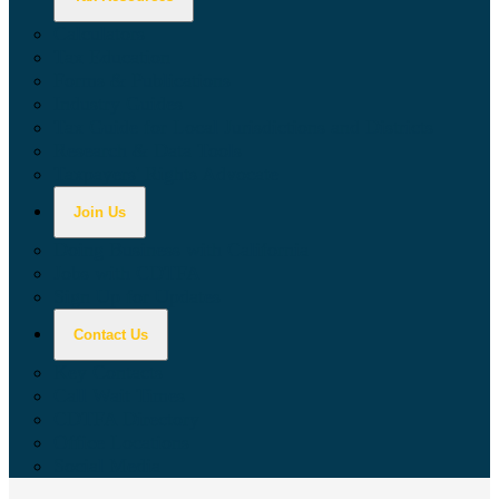
Calculators
Tax Education
Forms & Publications
Industry Guides
Tax Guide for Local Jurisdictions and Districts
Research & Data Tools
Taxpayers' Rights Advocate
Join Us
Doing Business with California
Jobs with CDTFA
Sign Up for Updates
Contact Us
Key Contacts
Call Wait Times
CDTFA Directory
Office Locations
Social Media