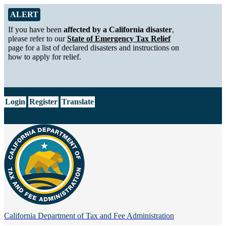
Skip to Main Content
Alert from California Department of Tax and Fee Administration
ALERT
If you have been
affected by a California disaster
,
please refer to our
State of Emergency Tax Relief
page for a list of declared disasters and instructions on
how to apply for relief.
CA.gov
Login
Register
Translate
California Department of
Tax and Fee Administration