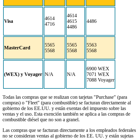
4614
4614
Visa
4615
4486
4716
4486
5565
5565
5563
MasterCard
5568
5568
5568
6900 WEX
(WEX) y Voyager
N/A
N/A
7071 WEX
7088 Voyager
Todas las compras que se realizan con tarjetas "Purchase" (para
compras) o "Fleet" (para combustible) se facturan directamente al
gobierno de los EE.UU. y están exentas del impuesto sobre las
ventas y el uso. Esta exención también se aplica a las compras de
combustible diésel que no son a granel.
Las compras que se facturan directamente a los empleados federales
no se consideran ventas al gobierno de los EE. UU. y están sujetas