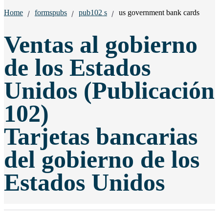
Breadcrumbs:
Home
formspubs
pub102 s
us government bank cards
Ventas al gobierno
de los Estados
Unidos (Publicación
102)
Tarjetas bancarias
del gobierno de los
Estados Unidos