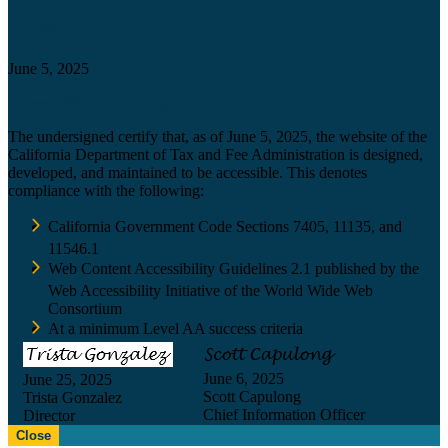
Certification date
June 5, 2025
Accessibility Technology Inquiry
The undersigned certify that, as of June 5, 2025, the website of the
California Department of Tax and Fee Administration is designed,
developed, and maintained to be accessible. This denotes
compliance with the following:
California Government Code Sections 7405, 11135, and
11546.1
Web Content Accessibility Guidelines 2.1 published by the
Web Accessibility Initiative of the World Wide Web
Consortium
At a minimum Level AA success criteria
June 6, 2025
June 25, 2025
Scott Capulong
Trista Gonzalez
Chief Information Officer
Director
Close