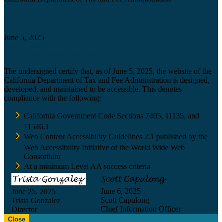
Certification date
June 5, 2025
Accessibility Technology Inquiry
The undersigned certify that, as of June 5, 2025, the website of the
California Department of Tax and Fee Administration is designed,
developed, and maintained to be accessible. This denotes
compliance with the following:
California Government Code Sections 7405, 11135, and
11546.1
Web Content Accessibility Guidelines 2.1 published by the
Web Accessibility Initiative of the World Wide Web
Consortium
At a minimum Level AA success criteria
June 6, 2025
June 25, 2025
Scott Capulong
Trista Gonzalez
Chief Information Officer
Director
Close