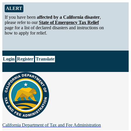
Skip to Main Content
Alert from California Department of Tax and Fee Administration
ALERT
If you have been
affected by a California disaster
,
please refer to our
State of Emergency Tax Relief
page for a list of declared disasters and instructions on
how to apply for relief.
CA.gov
Login
Register
Translate
California Department of
Tax and Fee Administration