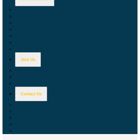
Calculators
Tax Education
Forms & Publications
Industry Guides
Tax Guide for Local Jurisdictions and Districts
Research & Data Tools
Taxpayers' Rights Advocate
Join Us
Doing Business with California
Jobs with CDTFA
Sign Up for Updates
Contact Us
Key Contacts
Call Wait Times
CDTFA Directory
Office Locations
Social Media