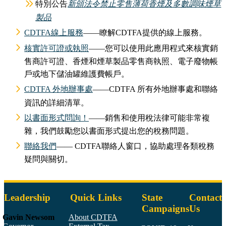
特別公告
新頒法令禁止零售薄荷香煙及多數調味煙草
製品
CDTFA線上服務
——瞭解CDTFA提供的線上服務。
核實許可證或執照
——您可以使用此應用程式來核實銷
售商許可證、香煙和煙草製品零售商執照、電子廢物帳
戶或地下儲油罐維護費帳戶。
CDTFA 外地辦事處
——CDTFA 所有外地辦事處和聯絡
資訊的詳細清單。
以書面形式問詢！
——銷售和使用稅法律可能非常複
雜，我們鼓勵您以書面形式提出您的稅務問題。
聯絡我們
—— CDTFA聯絡人窗口，協助處理各類稅務
疑問與關切。
Leadership
Quick Links
State
Contact
Campaigns
Us
Gavin Newsom
About CDTFA