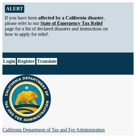
Skip to Main Content
Alert from California Department of Tax and Fee Administration
ALERT
If you have been
affected by a California disaster
,
please refer to our
State of Emergency Tax Relief
page for a list of declared disasters and instructions on
how to apply for relief.
CA.gov
Login
Register
Translate
California Department of
Tax and Fee Administration