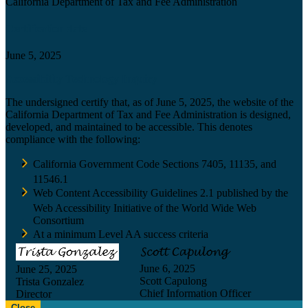
California Department of Tax and Fee Administration
Certification date
June 5, 2025
Accessibility Technology Inquiry
The undersigned certify that, as of June 5, 2025, the website of the
California Department of Tax and Fee Administration is designed,
developed, and maintained to be accessible. This denotes
compliance with the following:
California Government Code Sections 7405, 11135, and
11546.1
Web Content Accessibility Guidelines 2.1 published by the
Web Accessibility Initiative of the World Wide Web
Consortium
At a minimum Level AA success criteria
June 6, 2025
June 25, 2025
Scott Capulong
Trista Gonzalez
Chief Information Officer
Director
Close