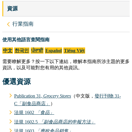
資源
返回
使用其他語言查閱指南
行業指南
使用其他語言查閱指南
中文
한국인
ਪੰਜਾਬੀ
Español
Tiếng Việt
需要瞭解更多？按一下以下連結，瞭解本指南所涉主題的更多
資訊，以及可能對您有用的其他資訊。
優選資源
Publication 31,
Grocery Stores
（中文版，
發行刊物 31-
C「副食品商店」
）
法規 1602
「食品」
法規 1602.5
「副食品商店的申報方法」
法規 1603
「應稅食品銷售」