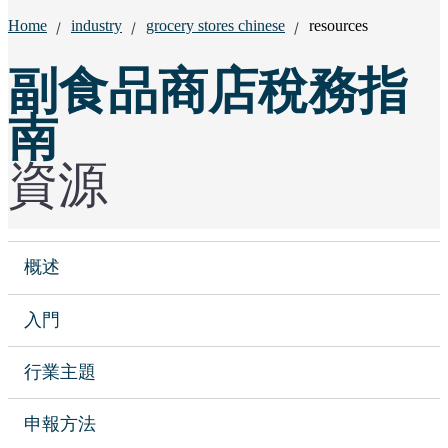
Breadcrumbs:
Home
industry
grocery stores chinese
resources
副食品商店稅務指
南
資源
概述
入門
行業主題
申報方法