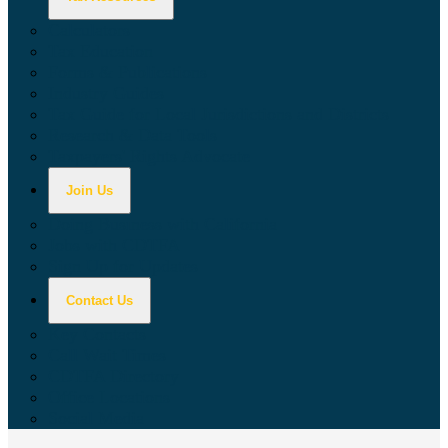
Calculators
Tax Education
Forms & Publications
Industry Guides
Tax Guide for Local Jurisdictions and Districts
Research & Data Tools
Taxpayers' Rights Advocate
Join Us
Doing Business with California
Jobs with CDTFA
Sign Up for Updates
Contact Us
Key Contacts
Call Wait Times
CDTFA Directory
Office Locations
Social Media