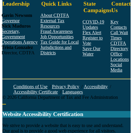
Leadership
Quick Links
State
Contact
Campaigns
Us
Gavin Newsom
About CDTFA
Governor
External Tax
COVID-19
Key
Nick Maduros
Resources
Updates
Contacts
Secretary,
Fraud Awareness
Flex Alert
Call Wait
Government
Job Opportunities
Register to
Times
Operations Agency
Tax Guide for Local
Vote
CDTFA
Trista Gonzalez
Jurisdictions and
Save Our
Directory
Director, CDTFA
Districts
Water
Office
Locations
Social
Media
Face
Twitt
YouT
Linke
Insta
Conditions of Use
/
Privacy Policy
/
Accessibility
/
Accessibility Certificate
/
Languages
©
2026
California Department of Tax and Fee Administration
Back to top
Website Accessibility Certification
C
We strive to provide a website that is easy to use and understand.
Our goal is to provide a good web experience for all visitors.