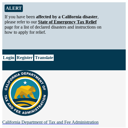
Skip to Main Content
Alert from California Department of Tax and Fee Administration
ALERT
If you have been
affected by a California disaster
,
please refer to our
State of Emergency Tax Relief
page for a list of declared disasters and instructions on
how to apply for relief.
CA.gov
Login
Register
Translate
California Department of
Tax and Fee Administration