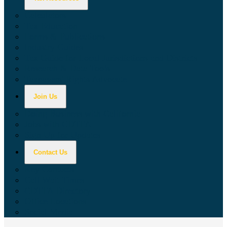
Calculators
Tax Education
Forms & Publications
Industry Guides
Tax Guide for Local Jurisdictions and Districts
Research & Data Tools
Taxpayers' Rights Advocate
Join Us
Doing Business with California
Jobs with CDTFA
Sign Up for Updates
Contact Us
Key Contacts
Call Wait Times
CDTFA Directory
Office Locations
Social Media