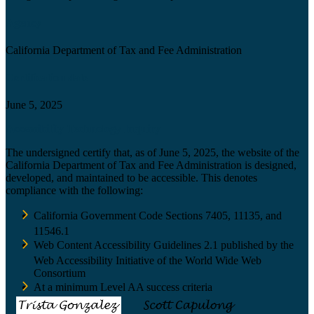
Agency
California Department of Tax and Fee Administration
Certification date
June 5, 2025
Accessibility Technology Inquiry
The undersigned certify that, as of June 5, 2025, the website of the
California Department of Tax and Fee Administration is designed,
developed, and maintained to be accessible. This denotes
compliance with the following:
California Government Code Sections 7405, 11135, and
11546.1
Web Content Accessibility Guidelines 2.1 published by the
Web Accessibility Initiative of the World Wide Web
Consortium
At a minimum Level AA success criteria