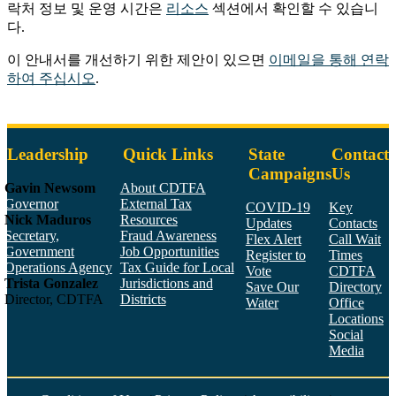
락처 정보 및 운영 시간은
리소스
섹션에서 확인할 수 있습니
다.
이 안내서를 개선하기 위한 제안이 있으면
이메일을 통해 연락
하여 주십시오
.
Leadership
Quick Links
State
Contact
Campaigns
Us
Gavin Newsom
About CDTFA
Governor
External Tax
COVID-19
Key
Nick Maduros
Resources
Updates
Contacts
Secretary,
Fraud Awareness
Flex Alert
Call Wait
Government
Job Opportunities
Register to
Times
Operations Agency
Tax Guide for Local
Vote
CDTFA
Trista Gonzalez
Jurisdictions and
Save Our
Directory
Director, CDTFA
Districts
Water
Office
Locations
Social
Media
Face
Twitt
YouT
Linke
Insta