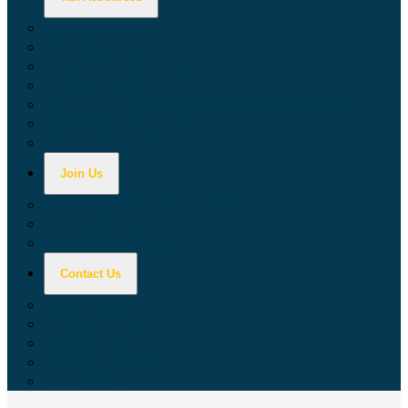
Calculators
Tax Education
Forms & Publications
Industry Guides
Tax Guide for Local Jurisdictions and Districts
Research & Data Tools
Taxpayers' Rights Advocate
Join Us
Doing Business with California
Jobs with CDTFA
Sign Up for Updates
Contact Us
Key Contacts
Call Wait Times
CDTFA Directory
Office Locations
Social Media