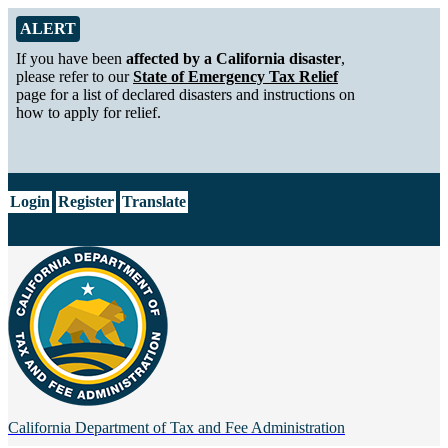
Skip to Main Content
Alert from California Department of Tax and Fee Administration
ALERT
If you have been
affected by a California disaster
,
please refer to our
State of Emergency Tax Relief
page for a list of declared disasters and instructions on
how to apply for relief.
CA.gov
Login
Register
Translate
California Department of
Tax and Fee Administration